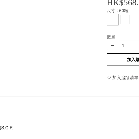
HK$568.
尺寸
: 60粒
數量
加入
加入追蹤清單
S.C.P.
體