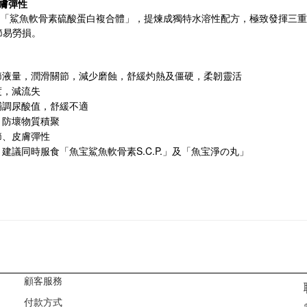
膚彈性
「鯊魚軟骨素硫酸蛋白複合體」，提煉成獨特水溶性配方，極致發揮三重
節易勞損。
節液量，潤滑關節，減少磨蝕，舒緩灼熱及僵硬，柔韌靈活
度，減流失
輔調尿酸值，舒緩不適
，防壞物質積聚
節、皮膚彈性
S.C.P.
，建議同時服食「魚宝鯊魚軟骨素
」及「魚宝淨の丸」
顧客服務
付款方式