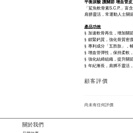
平衡尿酸
護關節
增血管
皮
S.C.P.
「鯊魚軟骨素
」富含
肩膀靈活，常運動人士關
產品功效
加速軟骨再生，增加關
§
鎖緊鈣質，強化骨質密
§
專利成分「五胜肽」，
§
增血管彈性，保持柔軟
§
強化結締組織，提升關
§
年紀漸長，肩膊不靈活
§
顧客評價
尚未有任何評價
關於我們