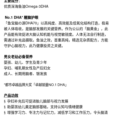
主要成分：
Omega-3DHA
优质深海鱼油
No.1 DHA*
醒脑护眼
DHA70
「鱼宝脑の源
」以高纯度、高效能及低氧化结构打造，极易
被人体吸收，是脑部发展的关键营养。作为公认的「脑黄金」，此
产品能有效促进大脑认知机能与视觉敏锐度。人体无法自行制造，
需通过补充品摄取。鱼油之效，首重高纯，精选无杂质配方，方能
守护心脑视力，此乃健康投资之关键。
男女老幼必备营养
婴孩、幼儿、学生及青少年
孕妇、哺乳期女性及产后妇女
成人、长期用脑者、银发族
*
NO.1 DHA
都市卓越品牌大奖「卓越销量
」
产品功效
§
孕妇补充后可促进胎儿脑部与视力发展
§
助婴孩幼儿奠定脑部基础，支持认知与情绪健康
§
增强学习力、专注力与记忆力，减低学习和工作压力，令头脑清