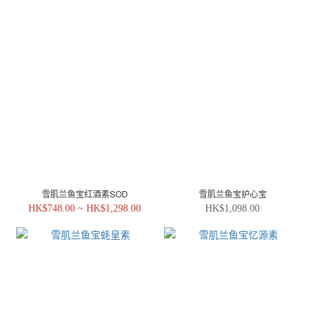
雪肌兰鱼宝红酒素SOD
雪肌兰鱼宝护心宝
HK$748.00 ~ HK$1,298.00
HK$1,098.00