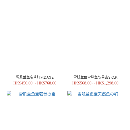
雪肌兰鱼宝鲨肝素DAGE
雪肌兰鱼宝鲨鱼软骨素S.C.P.
HK$450.00 ~ HK$768.00
HK$568.00 ~ HK$1,298.00