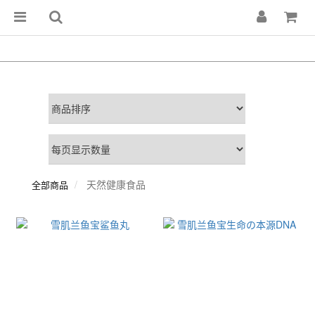
天然健康食品
全部商品