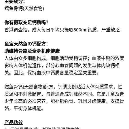
主要成分：
(
)
鳕鱼骨钙
天然食物
你有摄取充足钙质吗？
500mg
香港调查指，成人每日平均只摄取
钙质，严重缺乏！
鱼宝天然鱼の钙配方：
助维持骨骼及全身机能健康
人体由众多细胞构成，细胞活动受钙调控；血液中钙的浓度
影响人体机能运作，部分心血管问题的发生与体内缺钙相
关。因此，保持血液中钙质含量稳定至关重要。
(
)
鳕鱼骨钙
天然食物
配方，钙磷比例贴近人体骨质需求，性
质温和不刺激肠胃，与普通合成钙截然不同。它是儿童及青
少年长高的必须营养，能补钙强骨、巩固牙齿健康，支撑骨
骼，平衡身体机能。
产品功效