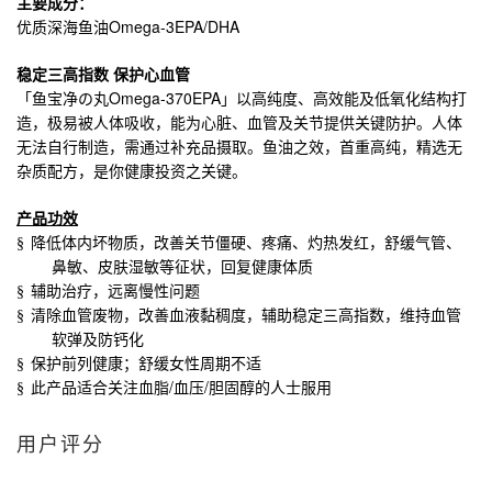
主要成分：
Omega-3EPA/DHA
优质深海鱼油
稳定三高指数
保护心血管
Omega-370EPA
「鱼宝净の丸
」以高纯度、高效能及低氧化结构打
造，极易被人体吸收，能为心脏、血管及关节提供关键防护。人体
无法自行制造，需通过补充品摄取。鱼油之效，首重高纯，精选无
杂质配方，是你健康投资之关键。
产品功效
§
降低体内坏物质，改善关节僵硬、疼痛、灼热发红，舒缓气管、
鼻敏、皮肤湿敏等征状，回复健康体质
§
辅助治疗，远离慢性问题
§
清除血管废物，改善血液黏稠度，辅助稳定三高指数，维持血管
软弹及防钙化
§
保护前列健康；舒缓女性周期不适
/
/
§
此产品适合关注血脂
血压
胆固醇的人士服用
用户评分